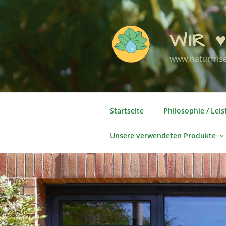
Zum
Inhalt
springen
WIR ♥
www.naturfris
Startseite
Philosophie / Lei
Unsere verwendeten Produkte