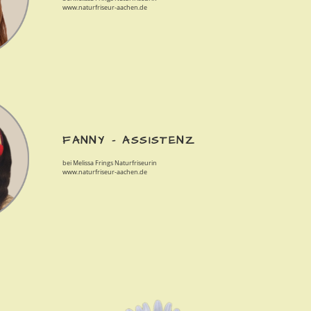
www.naturfriseur-aachen.de
FANNY – ASSISTENZ
bei Melissa Frings Naturfriseurin
www.naturfriseur-aachen.de