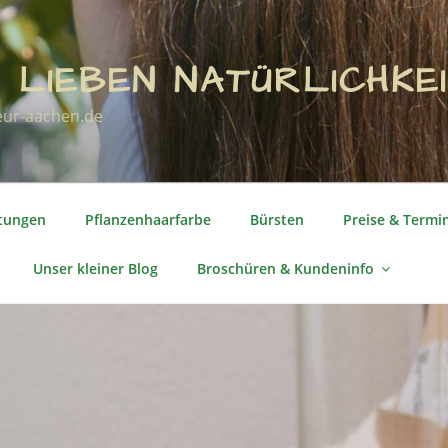
 LIEBEN NATÜRLICHKEI
eur-aachen.de
stungen
Pflanzenhaarfarbe
Bürsten
Preise & Termi
Unser kleiner Blog
Broschüren & Kundeninfo