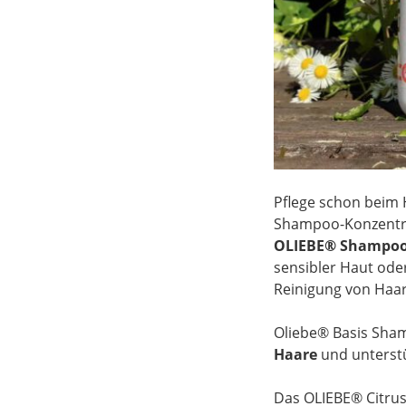
Pflege schon beim 
Shampoo-Konzentra
OLIEBE® Shampoos 
sensibler Haut ode
Reinigung von Haa
Oliebe® Basis Sha
Haare
und unterstü
Das OLIEBE® Citr