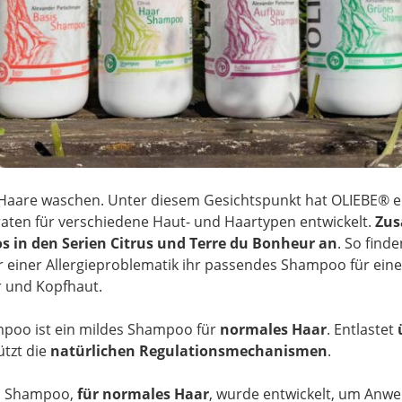
Haare waschen. Unter diesem Gesichtspunkt hat OLIEBE® ei
ten für verschiedene Haut- und Haartypen entwickelt.
Zus
in den Serien Citrus und Terre du Bonheur an
. So find
r einer Allergieproblematik ihr passendes Shampoo für eine
r und Kopfhaut.
mpoo ist ein mildes Shampoo für
normales Haar
. Entlastet
ü
tzt die
natürlichen Regulationsmechanismen
.
us Shampoo,
für normales Haar
, wurde entwickelt, um Anw