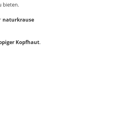
 bieten.
r
naturkrause
huppiger Kopfhaut
.